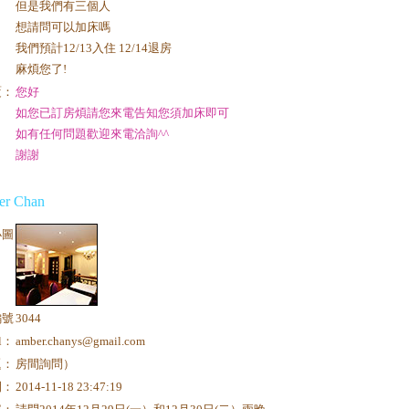
但是我們有三個人
想請問可以加床嗎
我們預計12/13入住 12/14退房
麻煩您了!
覆：
您好
如您已訂房煩請您來電告知您須加床即可
如有任何問題歡迎來電洽詢^^
謝謝
r Chan
小圖
編號
3044
il：
amber.chanys@gmail.com
題：
房間詢問）
間：
2014-11-18 23:47:19