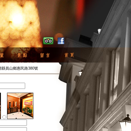
 | 宜蘭縣員山鄉惠民路380號