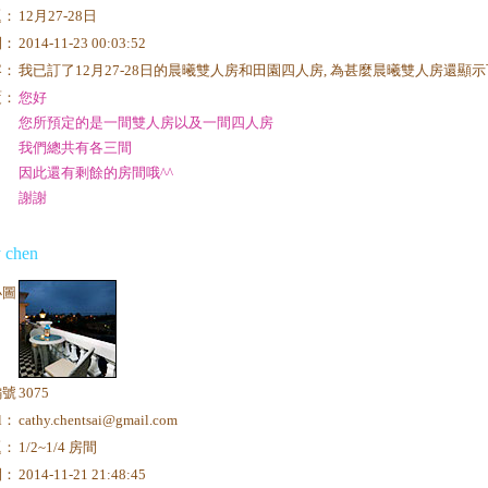
題：
12月27-28日
間：
2014-11-23 00:03:52
容：
我已訂了12月27-28日的晨曦雙人房和田園四人房, 為甚麼晨曦雙人房還顯示
覆：
您好
您所預定的是一間雙人房以及一間四人房
我們總共有各三間
因此還有剩餘的房間哦^^
謝謝
y chen
小圖
編號
3075
il：
cathy.chentsai@gmail.com
題：
1/2~1/4 房間
間：
2014-11-21 21:48:45