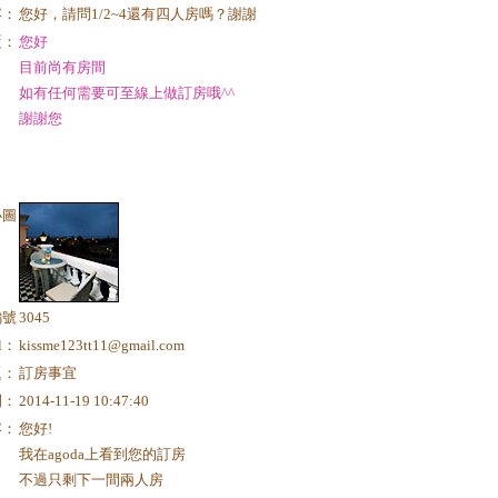
容：
您好，請問1/2~4還有四人房嗎？謝謝
覆：
您好
目前尚有房間
如有任何需要可至線上做訂房哦^^
謝謝您
小圖
編號
3045
il：
kissme123tt11@gmail.com
題：
訂房事宜
間：
2014-11-19 10:47:40
容：
您好!
我在agoda上看到您的訂房
不過只剩下一間兩人房