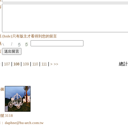
容
話
{hide}只有版主才看得到您的留言
碼
言
|
|
|
|
|
|
總計
<
107
108
109
110
111
>
>>
小圖
編號
3118
il：
daphne@hu-arch.com.tw