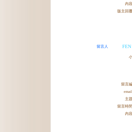
內
版主回
FEN
留言人
留言
ema
主
留言時
內