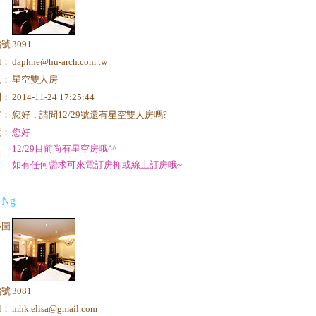
編號
3091
il：
daphne@hu-arch.com.tw
題：
星空雙人房
間：
2014-11-24 17:25:44
容：
您好，請問12/29號還有星空雙人房嗎?
覆：
您好
12/29目前尚有星空房哦^^
如有任何需求可來電訂房抑或線上訂房哦~
a Ng
小圖
編號
3081
il：
mhk.elisa@gmail.com