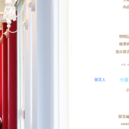
內
悄悄
檢查
送出留
<<
小波
留言人
留言
ema