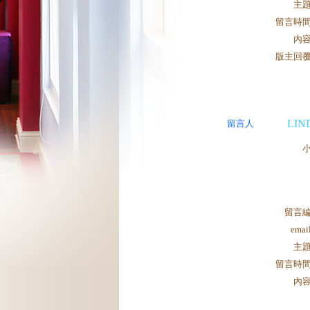
主
留言時
內
版主回
LIN
留言人
留言
ema
主
留言時
內