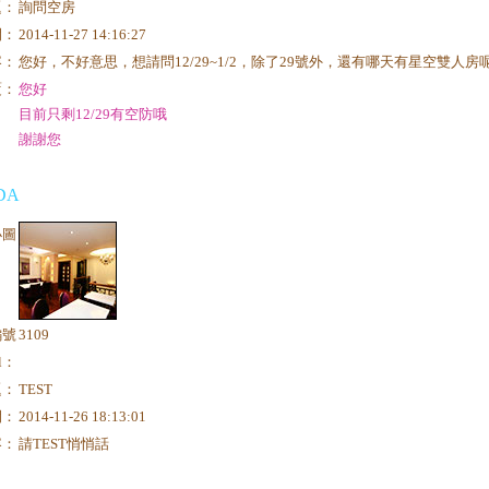
題：
詢問空房
間：
2014-11-27 14:16:27
容：
您好，不好意思，想請問12/29~1/2，除了29號外，還有哪天有星空雙人房
覆：
您好
目前只剩12/29有空防哦
謝謝您
DA
小圖
編號
3109
il：
題：
TEST
間：
2014-11-26 18:13:01
容：
請TEST悄悄話