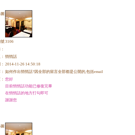
小圖
編號
3106
il：
題：
悄悄話
間：
2014-11-26 14:50:18
容：
如何作出悄悄話?因全部的留言全部都是公開的,包括email
覆：
您好
目前悄悄話功能已修復完畢
在悄悄話的地方打勾即可
謝謝您
小圖