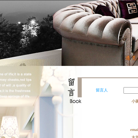
留言人
小
emai
主