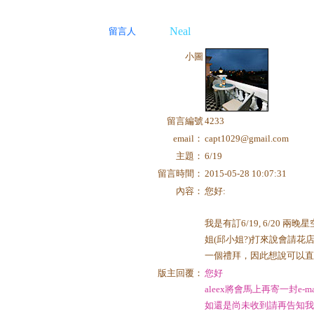
Neal
留言人
小圖
留言編號
4233
email：
capt1029@gmail.com
主題：
6/19
留言時間：
2015-05-28 10:07:31
內容：
您好:
我是有訂6/19, 6/20
姐(邱小姐?)打來說會請花
一個禮拜，因此想說可以直接
版主回覆：
您好
aleex將會馬上再寄一封e-m
如還是尚未收到請再告知