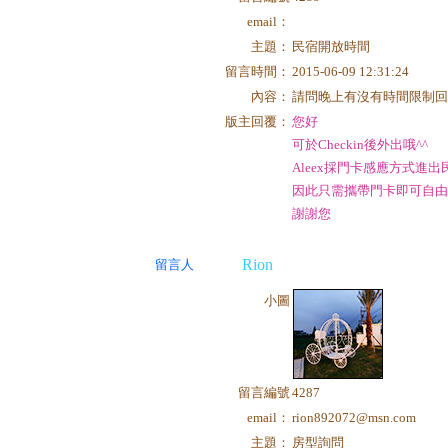
email：
主題：
民宿開放時間
留言時間：
2015-06-09 12:31:24
內容：
請問晚上有沒有時間限制
版主回覆：
您好
可於Checkin後外出哦^^
Aleex採門卡感應方式進出
因此只需攜帶門卡即可自由
謝謝您
Rion
留言人
小圖
留言編號
4287
email：
rion892072@msn.com
主題：
房型詢問