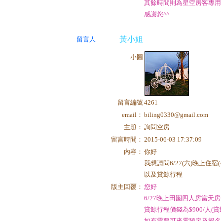
其餘時間則為星空房客專
感謝您^^
黃小姐
留言人
小圖
留言編號
4261
email：
biling0330@gmail.com
主題：
詢問空房
留言時間：
2015-06-03 17:37:09
內容：
你好
我想請問6/27(六)晚上住宿(
以及賞鯨行程
版主回覆：
您好
6/27晚上田園四人房當天房價
賞鯨行程價錢為$900/人(賞
如有需要可來電預定及報名