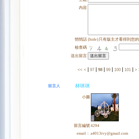
內容
悄悄話
{hide}只有版主才看得到您
檢查碼
送出留言
|
|
|
|
|
|
<<
<
97
98
99
100
101
>
林咪咪
留言人
小圖
留言編號
4294
email：
a4013ivy@gmail.com