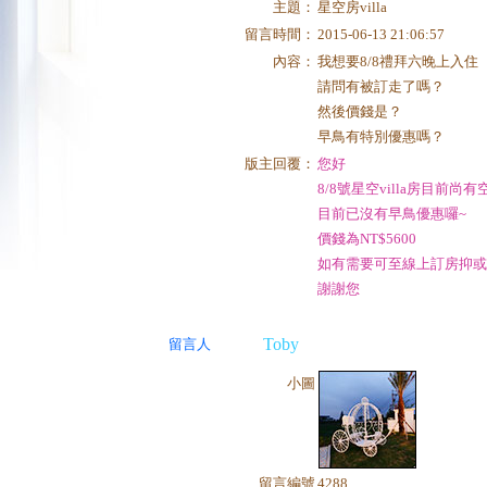
主題：
星空房villa
留言時間：
2015-06-13 21:06:57
內容：
我想要8/8禮拜六晚上入住
請問有被訂走了嗎？
然後價錢是？
早鳥有特別優惠嗎？
版主回覆：
您好
8/8號星空villa房目前尚有
目前已沒有早鳥優惠囉~
價錢為NT$5600
如有需要可至線上訂房抑或
謝謝您
Toby
留言人
小圖
留言編號
4288