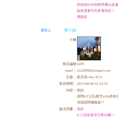
抑或加$300則附早餐以及
如有需要可先來電預定^^
感謝您
傅小姐
留言人
小圖
留言編號
4285
email：
s122898@hotmail.com
主題：
星空房villa -6/12
留言時間：
2015-06-08 10:24:32
內容：
您好:
請問6/12(五)星空villa房
另想請問價格是??
版主回覆：
您好
6/12目前星空已售出囉^^