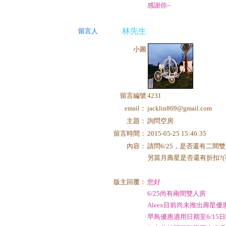
感謝你~
林先生
留言人
小圖
留言編號
4231
email：
jacklin869@gmail.com
主題：
詢問空房
留言時間：
2015-05-25 15:46:35
內容：
請問6/25，是否還有二間雙
另當月壽星是否還有折扣?(
版主回覆：
您好
6/25尚有兩間雙人房
Aleex目前尚未推出壽星
早鳥優惠適用日期至6/15