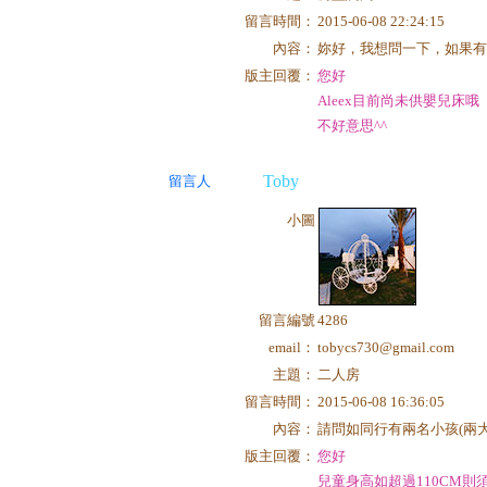
留言時間：
2015-06-08 22:24:15
內容：
妳好，我想問一下，如果有
版主回覆：
您好
Aleex目前尚未供嬰兒床哦
不好意思^^
Toby
留言人
小圖
留言編號
4286
email：
tobycs730@gmail.com
主題：
二人房
留言時間：
2015-06-08 16:36:05
內容：
請問如同行有兩名小孩(兩大
版主回覆：
您好
兒童身高如超過110CM則