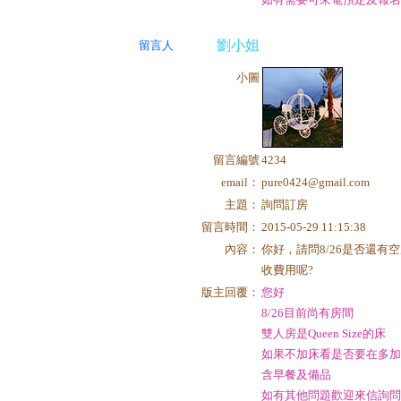
劉小姐
留言人
小圖
留言編號
4234
email：
pure0424@gmail.com
主題：
詢問訂房
留言時間：
2015-05-29 11:15:38
內容：
你好，請問8/26是否還
收費用呢?
版主回覆：
您好
8/26目前尚有房間
雙人房是Queen Size的床
如果不加床看是否要在多加NT
含早餐及備品
如有其他問題歡迎來信詢問